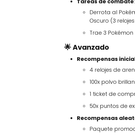
Tareas de combate
:
Derrota al Poké
Oscuro (3 reloje
Trae 3 Pokémon b
🌟 Avanzado
Recompensas inicia
4 relojes de are
100x polvo brilla
1 ticket de comp
50x puntos de ex
Recompensas aleat
Paquete promocio