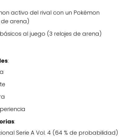
mon activo del rival con un Pokémon
s de arena)
ásicos al juego (3 relojes de arena)
les
:
na
nte
ra
periencia
orias
:
nal Serie A Vol. 4 (64 % de probabilidad)