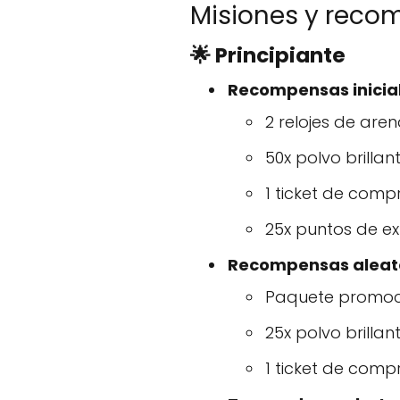
Misiones y reco
🌟 Principiante
Recompensas inicia
2 relojes de are
50x polvo brillan
1 ticket de comp
25x puntos de ex
Recompensas aleat
Paquete promocio
25x polvo brillan
1 ticket de comp