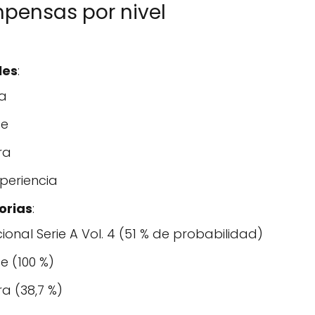
mpensas por nivel
les
:
na
te
ra
periencia
orias
:
nal Serie A Vol. 4 (51 % de probabilidad)
te (100 %)
ra (38,7 %)