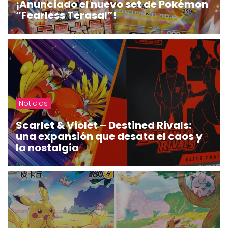
¡Anunciado el nuevo set de Pokémon
“Fearless Terasal”!
Noticias
Scarlet & Violet – Destined Rivals:
una expansión que desata el caos y
la nostalgia