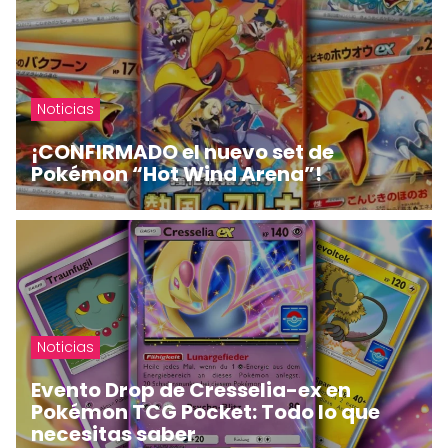
Noticias
¡CONFIRMADO el nuevo set de
Pokémon “Hot Wind Arena”!
Noticias
Evento Drop de Cresselia-ex en
Pokémon TCG Pocket: Todo lo que
necesitas saber